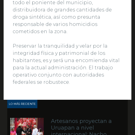
todo el poniente del municipio,
distribuidora de grandes cantidades de
droga sintética, así como presunta
responsable de varios homicidios
cometidos en la zona.
Preservar la tranquilidad y velar por la
integridad física y patrimonial de los
habitantes, es y será una encomienda vital
para la actual administración. El trabajo
operativo conjunto con autoridades
federales se robustece.
LO MÁS RECIENTE
Artesanos proyectan a
Uruapan a nivel
internacional: Nacho