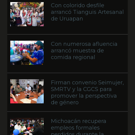
Con colorido desfile
arrancó Tianguis Artesanal
de Uruapan
Con numerosa afluencia
arrancó muestra de
comida regional
Firman convenio Seimujer,
SMRTV y la CGCS para
promover la perspectiva
de género
Michoacán recupera
empleos formales
perdidos durante la