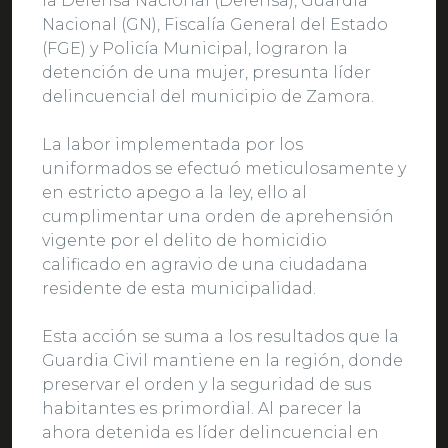
la Defensa Nacional (Defensa), Guardia
Nacional (GN), Fiscalía General del Estado
(FGE) y Policía Municipal, lograron la
detención de una mujer, presunta líder
delincuencial del municipio de Zamora.
La labor implementada por los
uniformados se efectuó meticulosamente y
en estricto apego a la ley, ello al
cumplimentar una orden de aprehensión
vigente por el delito de homicidio
calificado en agravio de una ciudadana
residente de esta municipalidad.
Esta acción se suma a los resultados que la
Guardia Civil mantiene en la región, donde
preservar el orden y la seguridad de sus
habitantes es primordial. Al parecer la
ahora detenida es líder delincuencial en